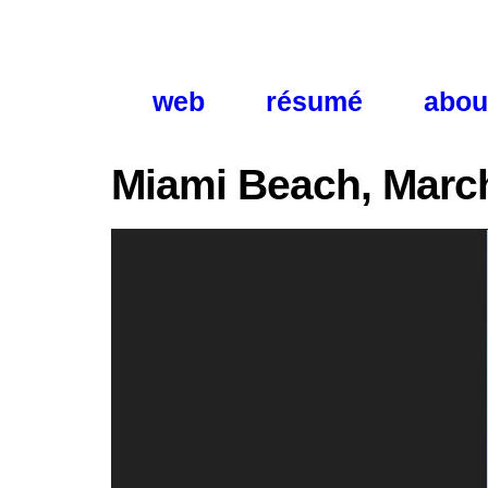
web
résumé
abou
Miami Beach, Marc